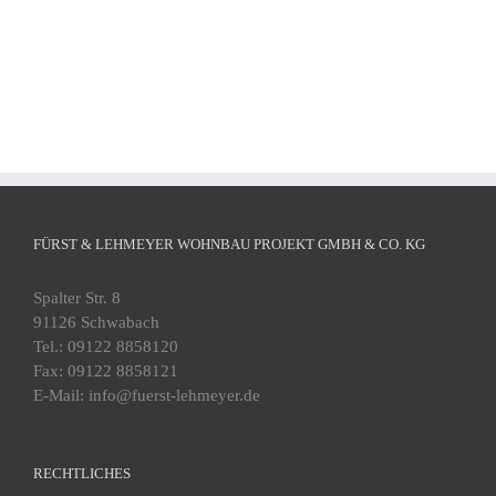
FÜRST & LEHMEYER WOHNBAU PROJEKT GMBH & CO. KG
Spalter Str. 8
91126 Schwabach
Tel.: 09122 8858120
Fax: 09122 8858121
E-Mail: info@fuerst-lehmeyer.de
RECHTLICHES