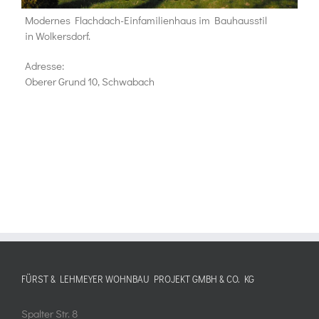
Modernes Flachdach-Einfamilienhaus im Bauhausstil
in Wolkersdorf.
Adresse:
Oberer Grund 10, Schwabach
FÜRST & LEHMEYER WOHNBAU PROJEKT GMBH & CO. KG
Spalter Str. 8