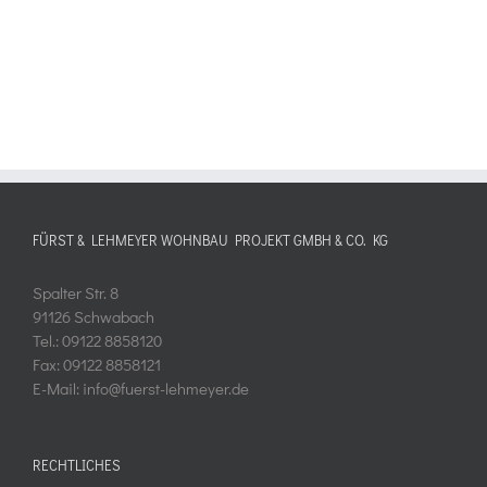
FÜRST & LEHMEYER WOHNBAU PROJEKT GMBH & CO. KG
Spalter Str. 8
91126 Schwabach
Tel.: 09122 8858120
Fax: 09122 8858121
E-Mail: info@fuerst-lehmeyer.de
RECHTLICHES