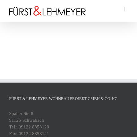
Zum
Inhalt
springen
FÜRST & LEHMEYER WOHNBAU PROJEKT GMBH & CO. KG
Spalter Str. 8
91126 Schwabach
Tel.: 09122 8858120
Fax: 09122 8858121