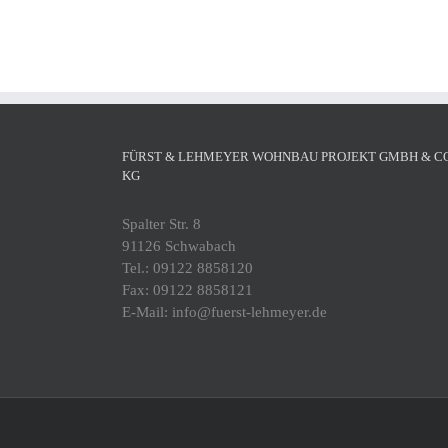
FÜRST & LEHMEYER WOHNBAU PROJEKT GMBH & CO
KG
Spalter Str. 8
91126 Schwabach
Tel.: 09122 8858120
Fax: 09122 8858121
E-Mail: info@fuerst-lehmeyer.de