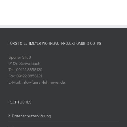
FÜRST & LEHMEYER WOHNBAU PROJEKT GMBH & CO. KG
Spalter Str. 8
91126 Schwabach
Tel.: 09122 8858120
Fax: 09122 8858121
E-Mail: info@fuerst-lehmeyer.de
RECHTLICHES
Datenschutzerklärung